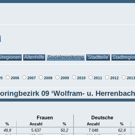
lregionen
Altenhilfe
Sozialmonitoring
'Stadtteile'
Stadtregi
05
2006
2007
2008
2009
2010
2011
2012
201
oringbezirk 09 ‘Wolfram- u. Herrenbachv
Frauen
Deutsche
%
Anzahl
%
Anzahl
%
49,8
5.637
50,2
7.048
62,8