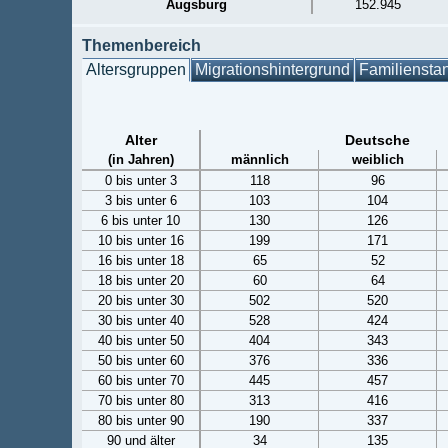
Augsburg
152.945
Themenbereich
Altersgruppen
Migrationshintergrund
Familiensta
Alter
Deutsche
(in Jahren)
männlich
weiblich
0 bis unter 3
118
96
3 bis unter 6
103
104
6 bis unter 10
130
126
10 bis unter 16
199
171
16 bis unter 18
65
52
18 bis unter 20
60
64
20 bis unter 30
502
520
30 bis unter 40
528
424
40 bis unter 50
404
343
50 bis unter 60
376
336
60 bis unter 70
445
457
70 bis unter 80
313
416
80 bis unter 90
190
337
90 und älter
34
135