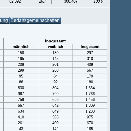
82.392
26,7
308.407
100,0
gung
Bedarfsgemeinschaften
Insgesamt
männlich
weiblich
Insgesamt
158
139
297
165
145
310
208
201
409
299
268
567
95
84
179
88
92
180
830
804
1.634
967
799
1.766
758
698
1.456
667
642
1.309
634
649
1.283
410
565
975
261
409
670
43
142
185