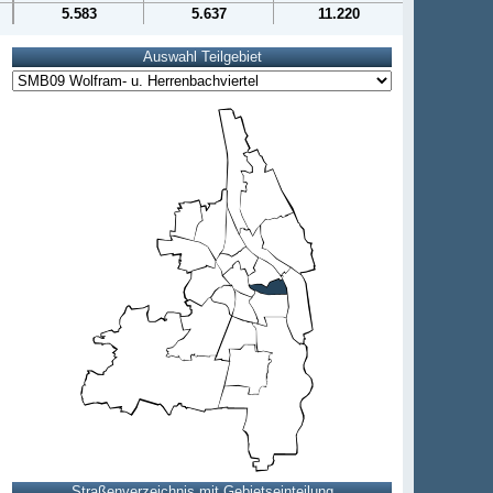
5.583
5.637
11.220