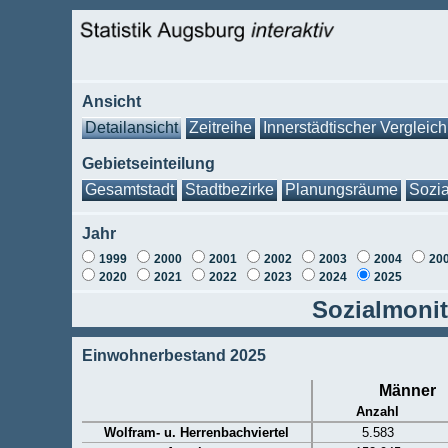
Ansicht
Detailansicht
Zeitreihe
Innerstädtischer Vergleich
Gebietseinteilung
Gesamtstadt
Stadtbezirke
Planungsräume
Sozia
Jahr
1999
2000
2001
2002
2003
2004
20
2020
2021
2022
2023
2024
2025
Sozialmonit
Einwohnerbestand 2025
Männer
Anzahl
Wolfram- u. Herrenbachviertel
5.583