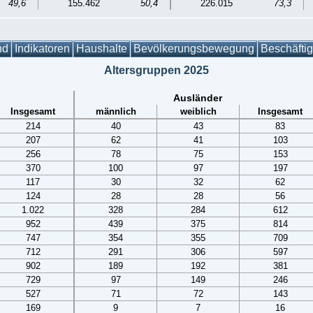
49,6
155.462
50,4
226.015
73,3
nd
Indikatoren
Haushalte
Bevölkerungsbewegung
Beschäfti
Altersgruppen 2025
Ausländer
Insgesamt
männlich
weiblich
Insgesamt
214
40
43
83
207
62
41
103
256
78
75
153
370
100
97
197
117
30
32
62
124
28
28
56
1.022
328
284
612
952
439
375
814
747
354
355
709
712
291
306
597
902
189
192
381
729
97
149
246
527
71
72
143
169
9
7
16