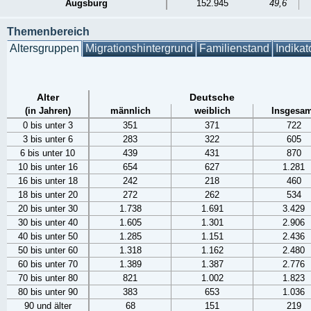
Augsburg
152.945
49,6
Themenbereich
Altersgruppen
Migrationshintergrund
Familienstand
Indikat
Alter
Deutsche
(in Jahren)
männlich
weiblich
Insgesam
0 bis unter 3
351
371
722
3 bis unter 6
283
322
605
6 bis unter 10
439
431
870
10 bis unter 16
654
627
1.281
16 bis unter 18
242
218
460
18 bis unter 20
272
262
534
20 bis unter 30
1.738
1.691
3.429
30 bis unter 40
1.605
1.301
2.906
40 bis unter 50
1.285
1.151
2.436
50 bis unter 60
1.318
1.162
2.480
60 bis unter 70
1.389
1.387
2.776
70 bis unter 80
821
1.002
1.823
80 bis unter 90
383
653
1.036
90 und älter
68
151
219