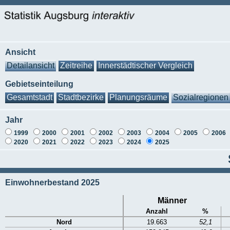
Ansicht
Detailansicht
Zeitreihe
Innerstädtischer Vergleich
Gebietseinteilung
Gesamtstadt
Stadtbezirke
Planungsräume
Sozialregionen
Jahr
1999
2000
2001
2002
2003
2004
2005
2006
2020
2021
2022
2023
2024
2025
Einwohnerbestand 2025
Männer
Anzahl
%
Nord
19.663
52,1