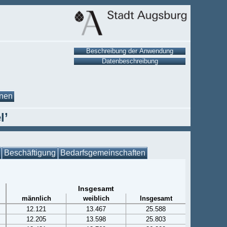
onen
l’
Beschäftigung
Bedarfsgemeinschaften
Insgesamt
männlich
weiblich
Insgesamt
12.121
13.467
25.588
12.205
13.598
25.803