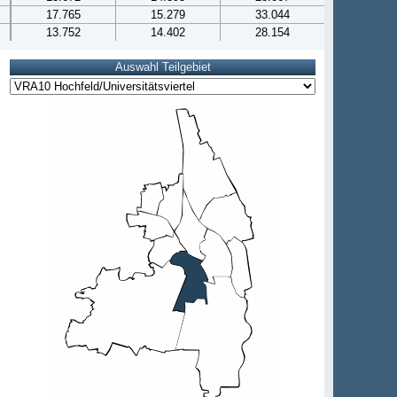
17.765
15.279
33.044
13.752
14.402
28.154