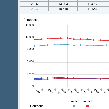
2024
14.504
11.475
2025
10.449
11.123
männlich
weiblich
Deutsche