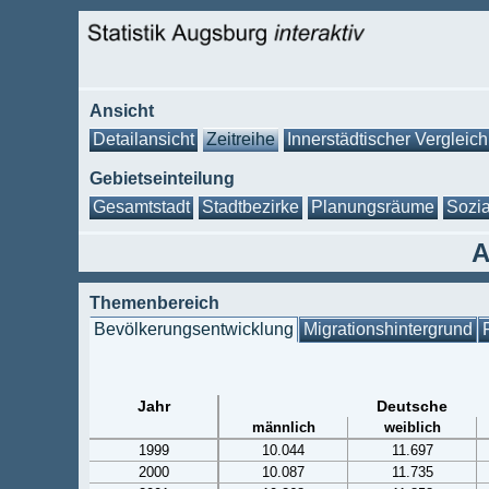
Ansicht
Detailansicht
Zeitreihe
Innerstädtischer Vergleich
Gebietseinteilung
Gesamtstadt
Stadtbezirke
Planungsräume
Sozia
A
Themenbereich
Bevölkerungsentwicklung
Migrationshintergrund
Jahr
Deutsche
männlich
weiblich
1999
10.044
11.697
2000
10.087
11.735