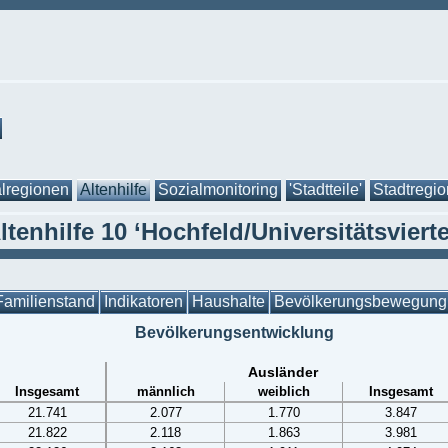
lregionen
Altenhilfe
Sozialmonitoring
'Stadtteile'
Stadtregi
ltenhilfe 10 ‘Hochfeld/Universitätsvierte
Familienstand
Indikatoren
Haushalte
Bevölkerungsbewegung
Bevölkerungsentwicklung
Ausländer
Insgesamt
männlich
weiblich
Insgesamt
21.741
2.077
1.770
3.847
21.822
2.118
1.863
3.981