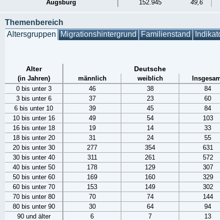
Augsburg
152.945
49,6
Themenbereich
Altersgruppen
Migrationshintergrund
Familienstand
Indikat
Alter
Deutsche
(in Jahren)
männlich
weiblich
Insgesam
0 bis unter 3
46
38
84
3 bis unter 6
37
23
60
6 bis unter 10
39
45
84
10 bis unter 16
49
54
103
16 bis unter 18
19
14
33
18 bis unter 20
31
24
55
20 bis unter 30
277
354
631
30 bis unter 40
311
261
572
40 bis unter 50
178
129
307
50 bis unter 60
169
160
329
60 bis unter 70
153
149
302
70 bis unter 80
70
74
144
80 bis unter 90
30
64
94
90 und älter
6
7
13