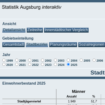
Ansicht
Detailansicht
Zeitreihe
Innerstädtischer Vergleich
Gebietseinteilung
Gesamtstadt
Stadtbezirke
Planungsräume
Sozialregionen
Jahr
1999
2000
2001
2002
2003
2004
2005
2006
2020
2021
2022
2023
2024
2025
Stadt
Einwohnerbestand 2025
Männer
Anzahl
%
Stadtjägerviertel
1.949
51,7