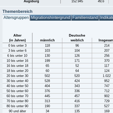
Augsburg
152.945
49,6
Themenbereich
Altersgruppen
Migrationshintergrund
Familienstand
Indikat
Alter
Deutsche
(in Jahren)
männlich
weiblich
Insgesam
0 bis unter 3
118
96
214
3 bis unter 6
103
104
207
6 bis unter 10
130
126
256
10 bis unter 16
199
171
370
16 bis unter 18
65
52
117
18 bis unter 20
60
64
124
20 bis unter 30
502
520
1.022
30 bis unter 40
528
424
952
40 bis unter 50
404
343
747
50 bis unter 60
376
336
712
60 bis unter 70
445
457
902
70 bis unter 80
313
416
729
80 bis unter 90
190
337
527
90 und älter
34
135
169