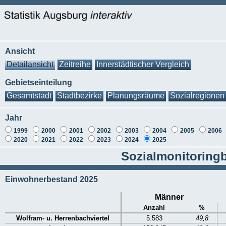
Ansicht
Detailansicht
Zeitreihe
Innerstädtischer Vergleich
Gebietseinteilung
Gesamtstadt
Stadtbezirke
Planungsräume
Sozialregionen
Jahr
1999
2000
2001
2002
2003
2004
2005
2006
2020
2021
2022
2023
2024
2025
Sozialmonitoringb
Einwohnerbestand 2025
Männer
Anzahl
%
Wolfram- u. Herrenbachviertel
5.583
49,8