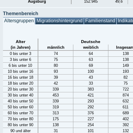
Augsburg
152.945
49,6
Themenbereich
Altersgruppen
Migrationshintergrund
Familienstand
Indikat
Alter
Deutsche
(in Jahren)
männlich
weiblich
Insgesam
0 bis unter 3
74
64
138
3 bis unter 6
75
63
138
6 bis unter 10
80
69
149
10 bis unter 16
93
100
193
16 bis unter 18
39
43
82
18 bis unter 20
42
33
75
20 bis unter 30
339
383
722
30 bis unter 40
453
421
874
40 bis unter 50
339
293
632
50 bis unter 60
319
292
611
60 bis unter 70
313
376
689
70 bis unter 80
175
227
402
80 bis unter 90
138
254
392
90 und älter
31
101
132