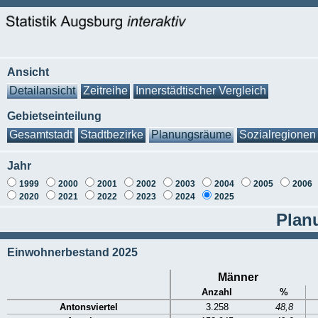
Ansicht
Detailansicht
Zeitreihe
Innerstädtischer Vergleich
Gebietseinteilung
Gesamtstadt
Stadtbezirke
Planungsräume
Sozialregionen
Jahr
1999
2000
2001
2002
2003
2004
2005
2006
2020
2021
2022
2023
2024
2025
Plan
Einwohnerbestand 2025
Männer
Anzahl
%
Antonsviertel
3.258
48,8