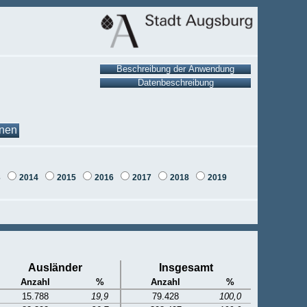
onen
3
2014
2015
2016
2017
2018
2019
Ausländer
Insgesamt
Anzahl
%
Anzahl
%
15.788
19,9
79.428
100,0