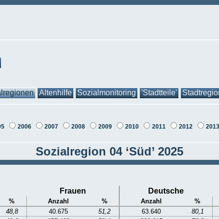
lregionen
Altenhilfe
Sozialmonitoring
'Stadtteile'
Stadtregi
05
2006
2007
2008
2009
2010
2011
2012
201
Sozialregion 04 ‘Süd’ 2025
Frauen
Deutsche
%
Anzahl
%
Anzahl
%
48,8
40.675
51,2
63.640
80,1