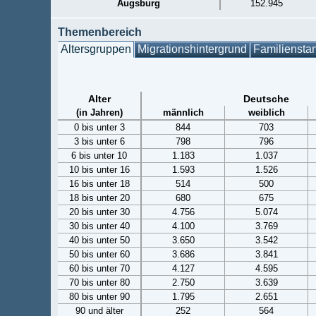
Augsburg
152.945
Themenbereich
Altersgruppen
Migrationshintergrund
Familiensta
Alter
Deutsche
(in Jahren)
männlich
weiblich
0 bis unter 3
844
703
3 bis unter 6
798
796
6 bis unter 10
1.183
1.037
10 bis unter 16
1.593
1.526
16 bis unter 18
514
500
18 bis unter 20
680
675
20 bis unter 30
4.756
5.074
30 bis unter 40
4.100
3.769
40 bis unter 50
3.650
3.542
50 bis unter 60
3.686
3.841
60 bis unter 70
4.127
4.595
70 bis unter 80
2.750
3.639
80 bis unter 90
1.795
2.651
90 und älter
252
564