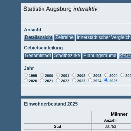
Ansicht
Detailansicht
Zeitreihe
Innerstädtischer Vergleich
Gebietseinteilung
Gesamtstadt
Stadtbezirke
Planungsräume
Sozia
Jahr
1999
2000
2001
2002
2003
2004
20
2020
2021
2022
2023
2024
2025
Einwohnerbestand 2025
Männer
Anzahl
Süd
38.753