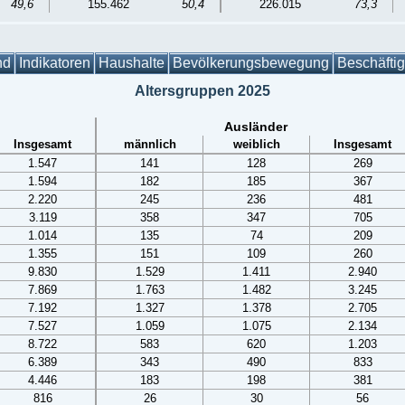
49,6
155.462
50,4
226.015
73,3
nd
Indikatoren
Haushalte
Bevölkerungsbewegung
Beschäfti
Altersgruppen 2025
Ausländer
Insgesamt
männlich
weiblich
Insgesamt
1.547
141
128
269
1.594
182
185
367
2.220
245
236
481
3.119
358
347
705
1.014
135
74
209
1.355
151
109
260
9.830
1.529
1.411
2.940
7.869
1.763
1.482
3.245
7.192
1.327
1.378
2.705
7.527
1.059
1.075
2.134
8.722
583
620
1.203
6.389
343
490
833
4.446
183
198
381
816
26
30
56