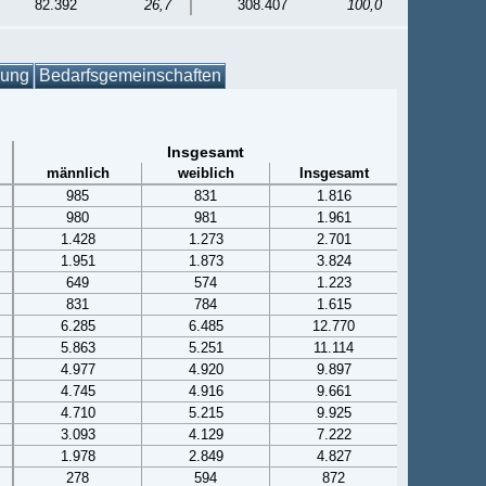
82.392
26,7
308.407
100,0
gung
Bedarfsgemeinschaften
Insgesamt
männlich
weiblich
Insgesamt
985
831
1.816
980
981
1.961
1.428
1.273
2.701
1.951
1.873
3.824
649
574
1.223
831
784
1.615
6.285
6.485
12.770
5.863
5.251
11.114
4.977
4.920
9.897
4.745
4.916
9.661
4.710
5.215
9.925
3.093
4.129
7.222
1.978
2.849
4.827
278
594
872