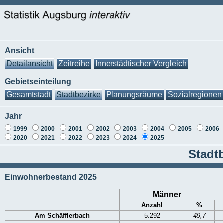
Ansicht
Detailansicht
Zeitreihe
Innerstädtischer Vergleich
Gebietseinteilung
Gesamtstadt
Stadtbezirke
Planungsräume
Sozialregionen
Jahr
1999
2000
2001
2002
2003
2004
2005
2006
2020
2021
2022
2023
2024
2025
Stadt
Einwohnerbestand 2025
Männer
Anzahl
%
Am Schäfflerbach
5.292
49,7