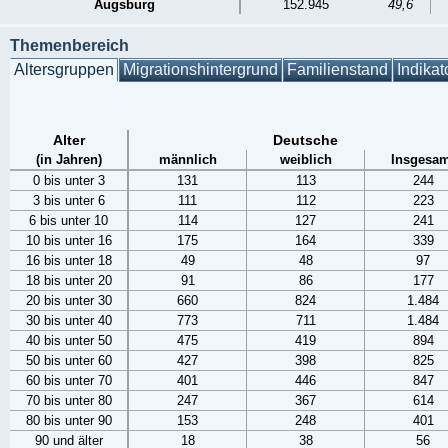
Augsburg
152.945
49,6
Themenbereich
Altersgruppen
Migrationshintergrund
Familienstand
Indikat
Alter
Deutsche
(in Jahren)
männlich
weiblich
Insgesam
0 bis unter 3
131
113
244
3 bis unter 6
111
112
223
6 bis unter 10
114
127
241
10 bis unter 16
175
164
339
16 bis unter 18
49
48
97
18 bis unter 20
91
86
177
20 bis unter 30
660
824
1.484
30 bis unter 40
773
711
1.484
40 bis unter 50
475
419
894
50 bis unter 60
427
398
825
60 bis unter 70
401
446
847
70 bis unter 80
247
367
614
80 bis unter 90
153
248
401
90 und älter
18
38
56