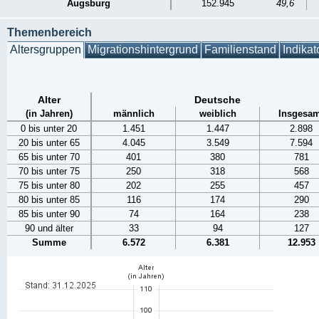
Augsburg
152.945
49,6
Themenbereich
Altersgruppen
Migrationshintergrund
Familienstand
Indikat
Alter
Deutsche
(in Jahren)
männlich
weiblich
Insgesam
0 bis unter 20
1.451
1.447
2.898
20 bis unter 65
4.045
3.549
7.594
65 bis unter 70
401
380
781
70 bis unter 75
250
318
568
75 bis unter 80
202
255
457
80 bis unter 85
116
174
290
85 bis unter 90
74
164
238
90 und älter
33
94
127
Summe
6.572
6.381
12.953