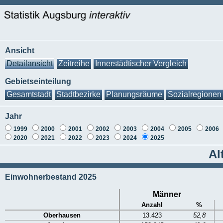
Ansicht
Detailansicht
Zeitreihe
Innerstädtischer Vergleich
Gebietseinteilung
Gesamtstadt
Stadtbezirke
Planungsräume
Sozialregionen
Jahr
1999
2000
2001
2002
2003
2004
2005
2006
2020
2021
2022
2023
2024
2025
Al
Einwohnerbestand 2025
Männer
Anzahl
%
Oberhausen
13.423
52,8