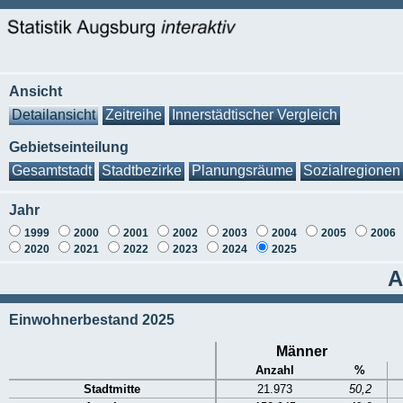
Ansicht
Detailansicht
Zeitreihe
Innerstädtischer Vergleich
Gebietseinteilung
Gesamtstadt
Stadtbezirke
Planungsräume
Sozialregionen
Jahr
1999
2000
2001
2002
2003
2004
2005
2006
2020
2021
2022
2023
2024
2025
A
Einwohnerbestand 2025
Männer
Anzahl
%
Stadtmitte
21.973
50,2