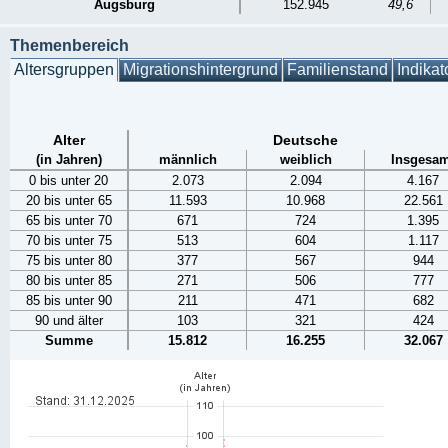
Augsburg
152.945
49,6
Themenbereich
Altersgruppen
Migrationshintergrund
Familienstand
Indikat
Alter
Deutsche
(in Jahren)
männlich
weiblich
Insgesam
0 bis unter 20
2.073
2.094
4.167
20 bis unter 65
11.593
10.968
22.561
65 bis unter 70
671
724
1.395
70 bis unter 75
513
604
1.117
75 bis unter 80
377
567
944
80 bis unter 85
271
506
777
85 bis unter 90
211
471
682
90 und älter
103
321
424
Summe
15.812
16.255
32.067