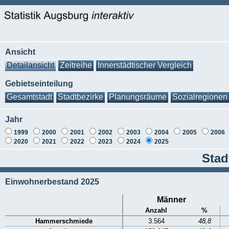
Ansicht
Detailansicht
Zeitreihe
Innerstädtischer Vergleich
Gebietseinteilung
Gesamtstadt
Stadtbezirke
Planungsräume
Sozialregionen
Jahr
1999
2000
2001
2002
2003
2004
2005
2006
2020
2021
2022
2023
2024
2025
Stad
Einwohnerbestand 2025
Männer
Anzahl
%
Hammerschmiede
3.564
48,8