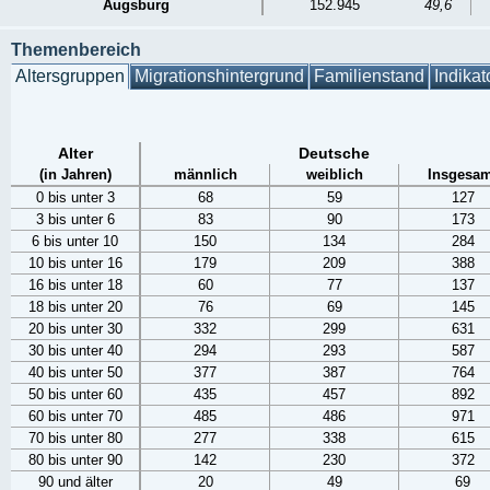
Augsburg
152.945
49,6
Themenbereich
Altersgruppen
Migrationshintergrund
Familienstand
Indikat
Alter
Deutsche
(in Jahren)
männlich
weiblich
Insgesam
0 bis unter 3
68
59
127
3 bis unter 6
83
90
173
6 bis unter 10
150
134
284
10 bis unter 16
179
209
388
16 bis unter 18
60
77
137
18 bis unter 20
76
69
145
20 bis unter 30
332
299
631
30 bis unter 40
294
293
587
40 bis unter 50
377
387
764
50 bis unter 60
435
457
892
60 bis unter 70
485
486
971
70 bis unter 80
277
338
615
80 bis unter 90
142
230
372
90 und älter
20
49
69