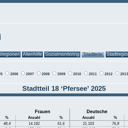
lregionen
Altenhilfe
Sozialmonitoring
'Stadtteile'
Stadtregi
05
2006
2007
2008
2009
2010
2011
2012
201
Stadtteil 18 ‘Pfersee’ 2025
Frauen
Deutsche
%
Anzahl
%
Anzahl
%
48,4
14.192
51,6
21.103
76,8