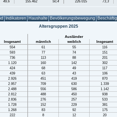
49,6
155.462
50,4
226.015
73,3
nd
Indikatoren
Haushalte
Bevölkerungsbewegung
Beschäfti
Altersgruppen 2025
Ausländer
Insgesamt
männlich
weiblich
Insgesamt
554
61
55
116
593
77
74
151
736
113
88
201
1.120
160
142
302
424
68
49
117
439
63
43
106
2.926
451
419
870
2.957
709
630
1.339
2.488
556
586
1.142
2.812
488
450
938
2.836
276
257
533
1.728
152
229
381
1.268
83
92
175
222
8
12
20