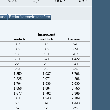
82.392
26,7
308.407
100,0
gung
Bedarfsgemeinschaften
Insgesamt
männlich
weiblich
Insgesamt
337
333
670
362
382
744
486
451
937
751
671
1.422
279
262
541
283
262
545
1.859
1.937
3.796
2.225
2.071
4.296
1.794
1.836
3.630
1.856
1.894
3.750
1.577
1.792
3.369
861
1.248
2.109
565
878
1.443
67
175
242