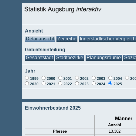
Ansicht
Detailansicht
Zeitreihe
Innerstädtischer Vergleich
Gebietseinteilung
Gesamtstadt
Stadtbezirke
Planungsräume
Sozia
Jahr
1999
2000
2001
2002
2003
2004
20
2020
2021
2022
2023
2024
2025
Einwohnerbestand 2025
Männer
Anzahl
Pfersee
13.302