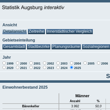
Ansicht
Detailansicht
Zeitreihe
Innerstädtischer Vergleich
Gebietseinteilung
Gesamtstadt
Stadtbezirke
Planungsräume
Sozialregionen
Jahr
1999
2000
2001
2002
2003
2004
2005
2006
2020
2021
2022
2023
2024
2025
S
Einwohnerbestand 2025
Männer
Anzahl
%
Bärenkeller
3.992
50,0