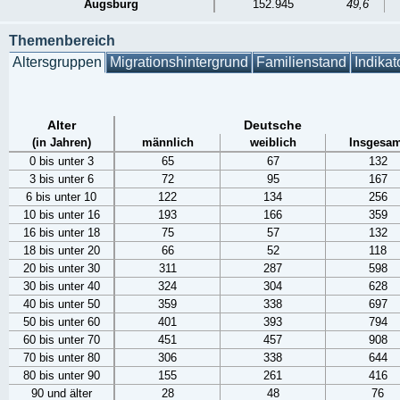
Augsburg
152.945
49,6
Themenbereich
Altersgruppen
Migrationshintergrund
Familienstand
Indikat
Alter
Deutsche
(in Jahren)
männlich
weiblich
Insgesam
0 bis unter 3
65
67
132
3 bis unter 6
72
95
167
6 bis unter 10
122
134
256
10 bis unter 16
193
166
359
16 bis unter 18
75
57
132
18 bis unter 20
66
52
118
20 bis unter 30
311
287
598
30 bis unter 40
324
304
628
40 bis unter 50
359
338
697
50 bis unter 60
401
393
794
60 bis unter 70
451
457
908
70 bis unter 80
306
338
644
80 bis unter 90
155
261
416
90 und älter
28
48
76