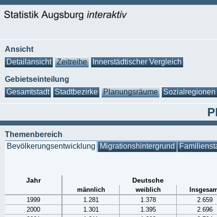
Ansicht
Detailansicht
Zeitreihe
Innerstädtischer Vergleich
Gebietseinteilung
Gesamtstadt
Stadtbezirke
Planungsräume
Sozialregionen
P
Themenbereich
Bevölkerungsentwicklung
Migrationshintergrund
Familienst
Jahr
Deutsche
männlich
weiblich
Insgesam
1999
1.281
1.378
2.659
2000
1.301
1.395
2.696