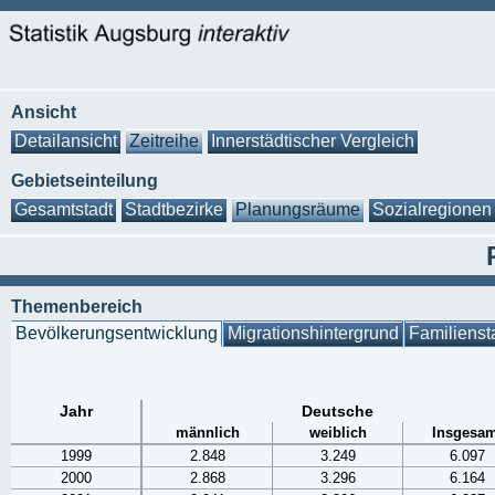
Ansicht
Detailansicht
Zeitreihe
Innerstädtischer Vergleich
Gebietseinteilung
Gesamtstadt
Stadtbezirke
Planungsräume
Sozialregionen
Themenbereich
Bevölkerungsentwicklung
Migrationshintergrund
Familienst
Jahr
Deutsche
männlich
weiblich
Insgesam
1999
2.848
3.249
6.097
2000
2.868
3.296
6.164