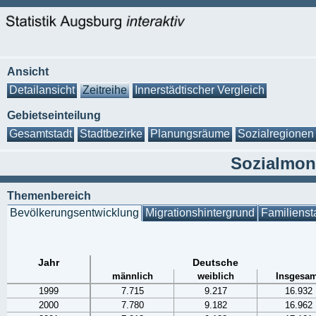
Ansicht
Detailansicht
Zeitreihe
Innerstädtischer Vergleich
Gebietseinteilung
Gesamtstadt
Stadtbezirke
Planungsräume
Sozialregionen
Sozialmoni
Themenbereich
Bevölkerungsentwicklung
Migrationshintergrund
Familienst
Jahr
Deutsche
männlich
weiblich
Insgesam
1999
7.715
9.217
16.932
2000
7.780
9.182
16.962