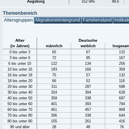
Augsburg
152.945
49,6
Themenbereich
Altersgruppen
Migrationshintergrund
Familienstand
Indikat
Alter
Deutsche
(in Jahren)
männlich
weiblich
Insgesam
0 bis unter 3
65
67
132
3 bis unter 6
72
95
167
6 bis unter 10
122
134
256
10 bis unter 16
193
166
359
16 bis unter 18
75
57
132
18 bis unter 20
66
52
118
20 bis unter 30
311
287
598
30 bis unter 40
324
304
628
40 bis unter 50
359
338
697
50 bis unter 60
401
393
794
60 bis unter 70
451
457
908
70 bis unter 80
306
338
644
80 bis unter 90
155
261
416
90 und älter
28
48
76