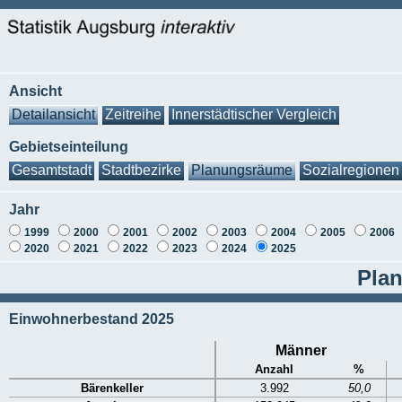
Ansicht
Detailansicht
Zeitreihe
Innerstädtischer Vergleich
Gebietseinteilung
Gesamtstadt
Stadtbezirke
Planungsräume
Sozialregionen
Jahr
1999
2000
2001
2002
2003
2004
2005
2006
2020
2021
2022
2023
2024
2025
Plan
Einwohnerbestand 2025
Männer
Anzahl
%
Bärenkeller
3.992
50,0