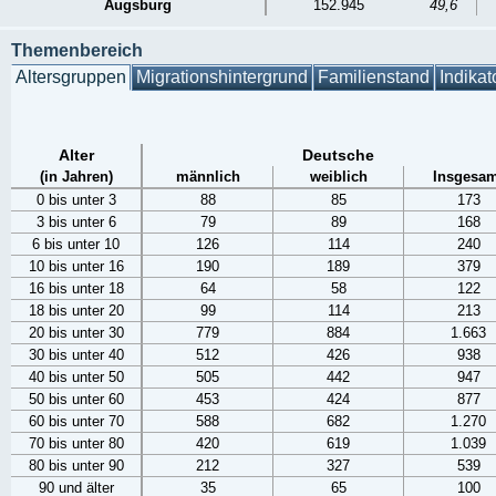
Augsburg
152.945
49,6
Themenbereich
Altersgruppen
Migrationshintergrund
Familienstand
Indikat
Alter
Deutsche
(in Jahren)
männlich
weiblich
Insgesam
0 bis unter 3
88
85
173
3 bis unter 6
79
89
168
6 bis unter 10
126
114
240
10 bis unter 16
190
189
379
16 bis unter 18
64
58
122
18 bis unter 20
99
114
213
20 bis unter 30
779
884
1.663
30 bis unter 40
512
426
938
40 bis unter 50
505
442
947
50 bis unter 60
453
424
877
60 bis unter 70
588
682
1.270
70 bis unter 80
420
619
1.039
80 bis unter 90
212
327
539
90 und älter
35
65
100