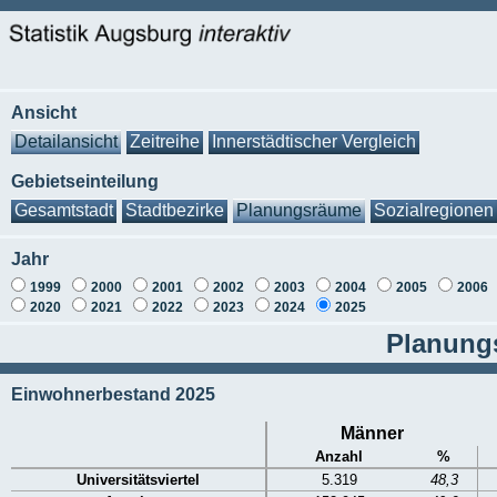
Ansicht
Detailansicht
Zeitreihe
Innerstädtischer Vergleich
Gebietseinteilung
Gesamtstadt
Stadtbezirke
Planungsräume
Sozialregionen
Jahr
1999
2000
2001
2002
2003
2004
2005
2006
2020
2021
2022
2023
2024
2025
Planungs
Einwohnerbestand 2025
Männer
Anzahl
%
Universitätsviertel
5.319
48,3