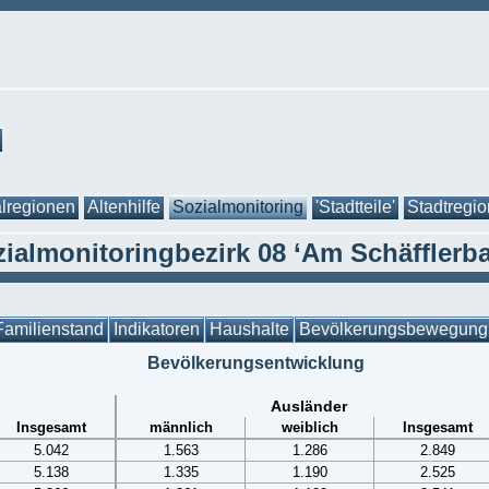
lregionen
Altenhilfe
Sozialmonitoring
'Stadtteile'
Stadtregi
ialmonitoringbezirk 08 ‘Am Schäfflerb
Familienstand
Indikatoren
Haushalte
Bevölkerungsbewegung
Bevölkerungsentwicklung
Ausländer
Insgesamt
männlich
weiblich
Insgesamt
5.042
1.563
1.286
2.849
5.138
1.335
1.190
2.525