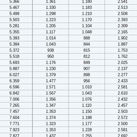
5.366
1.361
1.180
2.541
5.467
1.330
1.183
2.513
5.499
1.298
1.210
2.508
5.503
1.223
1.170
2.393
5.281
1.205
1.104
2.309
5.355
1.117
1.048
2.165
5.393
1.014
888
1.902
5.384
1.043
844
1.887
5.372
938
815
1.753
5.518
950
812
1.762
5.693
1.176
849
2.025
5.887
1.230
907
2.137
6.027
1.379
898
2.277
6.359
1.477
956
2.433
6.596
1.571
1.010
2.581
6.842
1.567
1.043
2.610
7.006
1.356
1.076
2.432
7.265
1.347
1.110
2.457
7.457
1.353
1.150
2.503
7.604
1.374
1.198
2.572
7.771
1.323
1.177
2.500
7.923
1.353
1.228
2.581
7.827
1.437
1.255
2.692