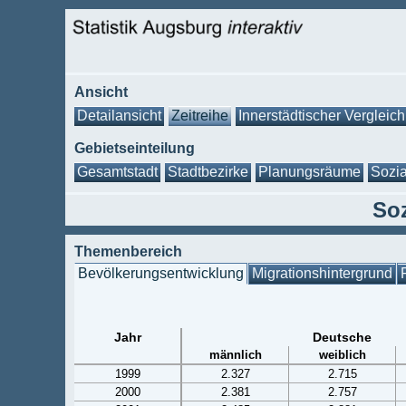
Ansicht
Detailansicht
Zeitreihe
Innerstädtischer Vergleich
Gebietseinteilung
Gesamtstadt
Stadtbezirke
Planungsräume
Sozia
Soz
Themenbereich
Bevölkerungsentwicklung
Migrationshintergrund
Jahr
Deutsche
männlich
weiblich
1999
2.327
2.715
2000
2.381
2.757