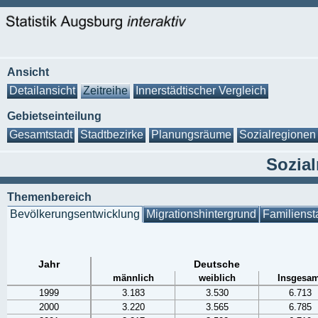
Ansicht
Detailansicht
Zeitreihe
Innerstädtischer Vergleich
Gebietseinteilung
Gesamtstadt
Stadtbezirke
Planungsräume
Sozialregionen
Sozial
Themenbereich
Bevölkerungsentwicklung
Migrationshintergrund
Familienst
Jahr
Deutsche
männlich
weiblich
Insgesam
1999
3.183
3.530
6.713
2000
3.220
3.565
6.785