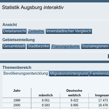
Ansicht
Detailansicht
Zeitreihe
Innerstädtischer Vergleich
Gebietseinteilung
Gesamtstadt
Stadtbezirke
Planungsräume
Sozialregionen
Themenbereich
Bevölkerungsentwicklung
Migrationshintergrund
Familienst
Jahr
Deutsche
männlich
weiblich
Insgesam
1999
8.051
9.422
17.473
2000
8.583
9.895
18.478