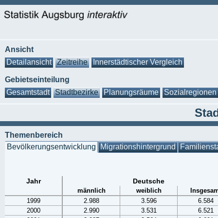
Ansicht
Detailansicht
Zeitreihe
Innerstädtischer Vergleich
Gebietseinteilung
Gesamtstadt
Stadtbezirke
Planungsräume
Sozialregionen
Stad
Themenbereich
Bevölkerungsentwicklung
Migrationshintergrund
Familienst
Jahr
Deutsche
männlich
weiblich
Insgesam
1999
2.988
3.596
6.584
2000
2.990
3.531
6.521