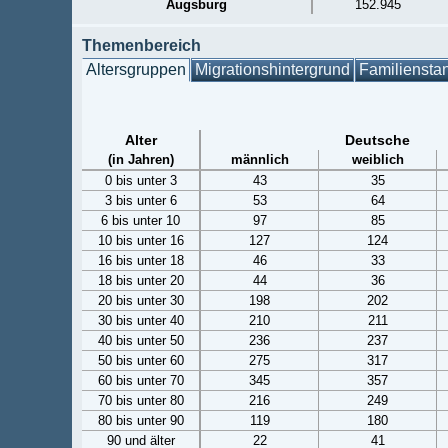
Augsburg
152.945
Themenbereich
Altersgruppen
Migrationshintergrund
Familiensta
Alter
Deutsche
(in Jahren)
männlich
weiblich
0 bis unter 3
43
35
3 bis unter 6
53
64
6 bis unter 10
97
85
10 bis unter 16
127
124
16 bis unter 18
46
33
18 bis unter 20
44
36
20 bis unter 30
198
202
30 bis unter 40
210
211
40 bis unter 50
236
237
50 bis unter 60
275
317
60 bis unter 70
345
357
70 bis unter 80
216
249
80 bis unter 90
119
180
90 und älter
22
41