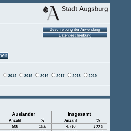
onen
3
2014
2015
2016
2017
2018
2019
Ausländer
Insgesamt
Anzahl
%
Anzahl
%
508
10,8
4.710
100,0