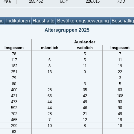
49,6
155.462
50,4
226.015
73,3
nd
Indikatoren
Haushalte
Bevölkerungsbewegung
Beschäfti
Altersgruppen 2025
Ausländer
Insgesamt
männlich
weiblich
Insgesamt
78
.
5
7
117
6
5
11
182
8
11
19
251
13
9
22
79
.
.
3
80
.
3
5
400
28
35
63
421
66
42
108
473
44
49
93
592
44
46
90
702
28
21
49
465
7
12
19
299
10
8
18
63
.
.
.