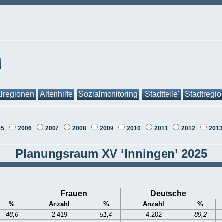
lregionen
Altenhilfe
Sozialmonitoring
'Stadtteile'
Stadtregi
05
2006
2007
2008
2009
2010
2011
2012
201
Planungsraum XV ‘Inningen’ 2025
Frauen
Deutsche
%
Anzahl
%
Anzahl
%
48,6
2.419
51,4
4.202
89,2