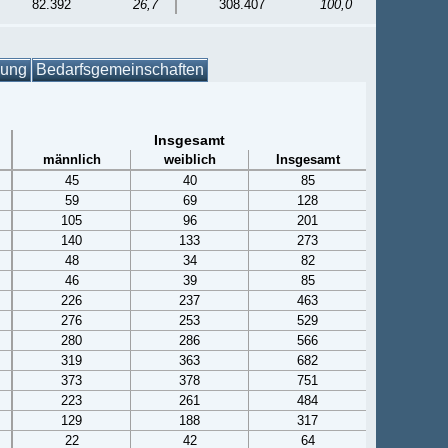
82.392
26,7
308.407
100,0
gung
Bedarfsgemeinschaften
Insgesamt
männlich
weiblich
Insgesamt
45
40
85
59
69
128
105
96
201
140
133
273
48
34
82
46
39
85
226
237
463
276
253
529
280
286
566
319
363
682
373
378
751
223
261
484
129
188
317
22
42
64