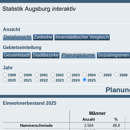
Ansicht
Detailansicht
Zeitreihe
Innerstädtischer Vergleich
Gebietseinteilung
Gesamtstadt
Stadtbezirke
Planungsräume
Sozialregionen
Jahr
1999
2000
2001
2002
2003
2004
2005
2006
2020
2021
2022
2023
2024
2025
Planun
Einwohnerbestand 2025
Männer
Anzahl
%
Hammerschmiede
3.564
48,8