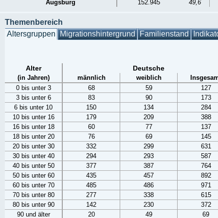
Augsburg
152.945
49,6
Themenbereich
Altersgruppen
Migrationshintergrund
Familienstand
Indikat
Alter
Deutsche
(in Jahren)
männlich
weiblich
Insgesam
0 bis unter 3
68
59
127
3 bis unter 6
83
90
173
6 bis unter 10
150
134
284
10 bis unter 16
179
209
388
16 bis unter 18
60
77
137
18 bis unter 20
76
69
145
20 bis unter 30
332
299
631
30 bis unter 40
294
293
587
40 bis unter 50
377
387
764
50 bis unter 60
435
457
892
60 bis unter 70
485
486
971
70 bis unter 80
277
338
615
80 bis unter 90
142
230
372
90 und älter
20
49
69