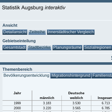
Ansicht
Detailansicht
Zeitreihe
Innerstädtischer Vergleich
Gebietseinteilung
Gesamtstadt
Stadtbezirke
Planungsräume
Sozialregionen
Themenbereich
Bevölkerungsentwicklung
Migrationshintergrund
Familienst
Jahr
Deutsche
männlich
weiblich
Insgesam
1999
3.183
3.530
6.713
2000
3.220
3.565
6.785