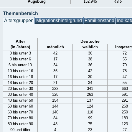
Augsburg
152.945
49,6
Themenbereich
Altersgruppen
Migrationshintergrund
Familienstand
Indikat
Alter
Deutsche
(in Jahren)
männlich
weiblich
Insgesam
0 bis unter 3
42
30
72
3 bis unter 6
17
38
55
6 bis unter 10
34
36
70
10 bis unter 16
36
42
78
16 bis unter 18
17
30
47
18 bis unter 20
21
34
55
20 bis unter 30
322
341
663
30 bis unter 40
328
263
591
40 bis unter 50
154
137
291
50 bis unter 60
144
124
268
60 bis unter 70
140
110
250
70 bis unter 80
84
99
183
80 bis unter 90
48
75
123
90 und älter
4
23
27