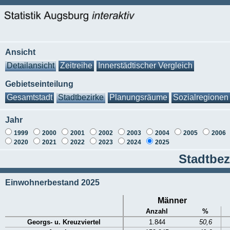
Ansicht
Detailansicht
Zeitreihe
Innerstädtischer Vergleich
Gebietseinteilung
Gesamtstadt
Stadtbezirke
Planungsräume
Sozialregionen
Jahr
1999
2000
2001
2002
2003
2004
2005
2006
2020
2021
2022
2023
2024
2025
Stadtbez
Einwohnerbestand 2025
Männer
Anzahl
%
Georgs- u. Kreuzviertel
1.844
50,6