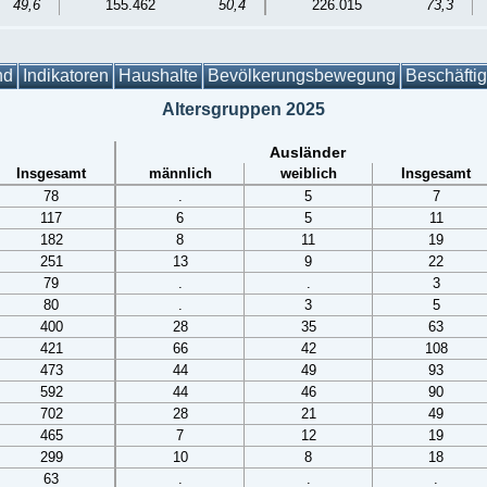
49,6
155.462
50,4
226.015
73,3
nd
Indikatoren
Haushalte
Bevölkerungsbewegung
Beschäfti
Altersgruppen 2025
Ausländer
Insgesamt
männlich
weiblich
Insgesamt
78
.
5
7
117
6
5
11
182
8
11
19
251
13
9
22
79
.
.
3
80
.
3
5
400
28
35
63
421
66
42
108
473
44
49
93
592
44
46
90
702
28
21
49
465
7
12
19
299
10
8
18
63
.
.
.