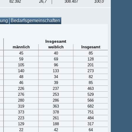
82.392
26,7
308.407
100,0
gung
Bedarfsgemeinschaften
Insgesamt
männlich
weiblich
Insgesamt
45
40
85
59
69
128
105
96
201
140
133
273
48
34
82
46
39
85
226
237
463
276
253
529
280
286
566
319
363
682
373
378
751
223
261
484
129
188
317
22
42
64