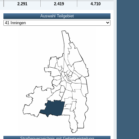
2.291
2.419
4.710