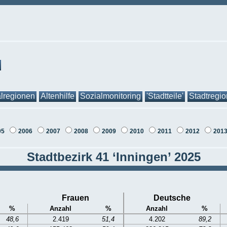
lregionen
Altenhilfe
Sozialmonitoring
'Stadtteile'
Stadtregi
05
2006
2007
2008
2009
2010
2011
2012
201
Stadtbezirk 41 ‘Inningen’ 2025
Frauen
Deutsche
%
Anzahl
%
Anzahl
%
48,6
2.419
51,4
4.202
89,2