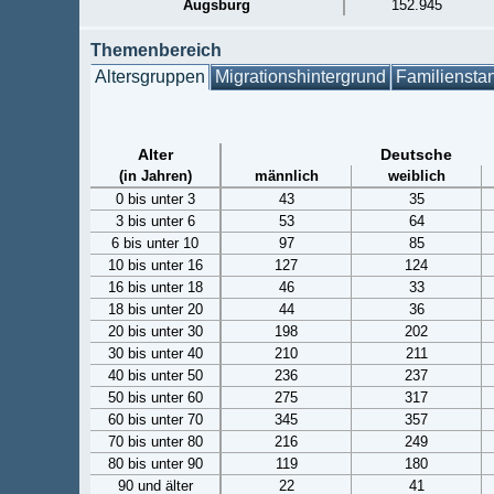
Augsburg
152.945
Themenbereich
Altersgruppen
Migrationshintergrund
Familiensta
Alter
Deutsche
(in Jahren)
männlich
weiblich
0 bis unter 3
43
35
3 bis unter 6
53
64
6 bis unter 10
97
85
10 bis unter 16
127
124
16 bis unter 18
46
33
18 bis unter 20
44
36
20 bis unter 30
198
202
30 bis unter 40
210
211
40 bis unter 50
236
237
50 bis unter 60
275
317
60 bis unter 70
345
357
70 bis unter 80
216
249
80 bis unter 90
119
180
90 und älter
22
41