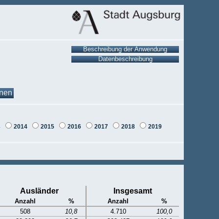
onen
3
2014
2015
2016
2017
2018
2019
Ausländer
Insgesamt
Anzahl
%
Anzahl
%
508
10,8
4.710
100,0