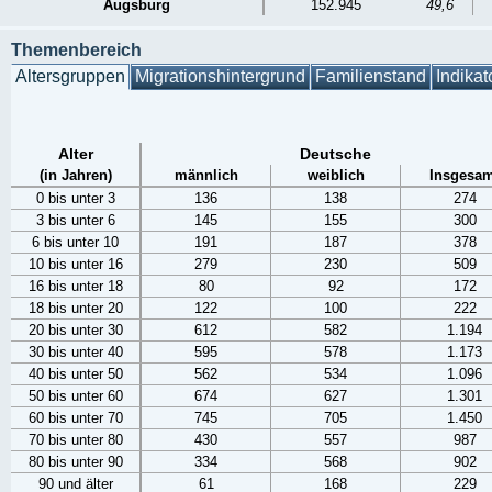
Augsburg
152.945
49,6
Themenbereich
Altersgruppen
Migrationshintergrund
Familienstand
Indikat
Alter
Deutsche
(in Jahren)
männlich
weiblich
Insgesam
0 bis unter 3
136
138
274
3 bis unter 6
145
155
300
6 bis unter 10
191
187
378
10 bis unter 16
279
230
509
16 bis unter 18
80
92
172
18 bis unter 20
122
100
222
20 bis unter 30
612
582
1.194
30 bis unter 40
595
578
1.173
40 bis unter 50
562
534
1.096
50 bis unter 60
674
627
1.301
60 bis unter 70
745
705
1.450
70 bis unter 80
430
557
987
80 bis unter 90
334
568
902
90 und älter
61
168
229