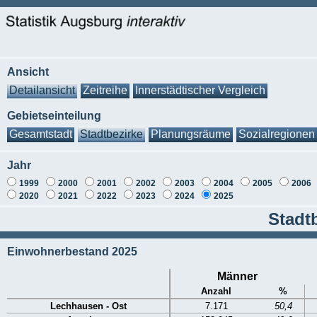
Ansicht
Detailansicht
Zeitreihe
Innerstädtischer Vergleich
Gebietseinteilung
Gesamtstadt
Stadtbezirke
Planungsräume
Sozialregionen
Jahr
1999
2000
2001
2002
2003
2004
2005
2006
2020
2021
2022
2023
2024
2025
Stadt
Einwohnerbestand 2025
Männer
Anzahl
%
Lechhausen - Ost
7.171
50,4