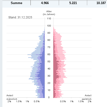
Summe
4.966
5.221
10.187