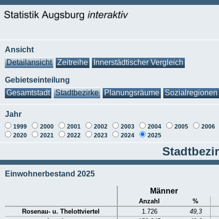
Ansicht
Detailansicht
Zeitreihe
Innerstädtischer Vergleich
Gebietseinteilung
Gesamtstadt
Stadtbezirke
Planungsräume
Sozialregionen
Jahr
1999
2000
2001
2002
2003
2004
2005
2006
2020
2021
2022
2023
2024
2025
Stadtbezir
Einwohnerbestand 2025
Männer
Anzahl
%
Rosenau- u. Thelottviertel
1.726
49,3