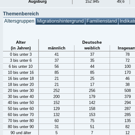
Augsburg
152.945
49,6
Themenbereich
Altersgruppen
Migrationshintergrund
Familienstand
Indikat
Alter
Deutsche
(in Jahren)
männlich
weiblich
Insgesam
0 bis unter 3
41
37
78
3 bis unter 6
37
35
72
6 bis unter 10
56
44
100
10 bis unter 16
85
85
170
16 bis unter 18
21
25
46
18 bis unter 20
21
17
38
20 bis unter 30
252
256
508
30 bis unter 40
200
179
379
40 bis unter 50
152
142
294
50 bis unter 60
129
158
287
60 bis unter 70
132
153
285
70 bis unter 80
60
75
135
80 bis unter 90
31
51
82
90 und älter
5
7
12