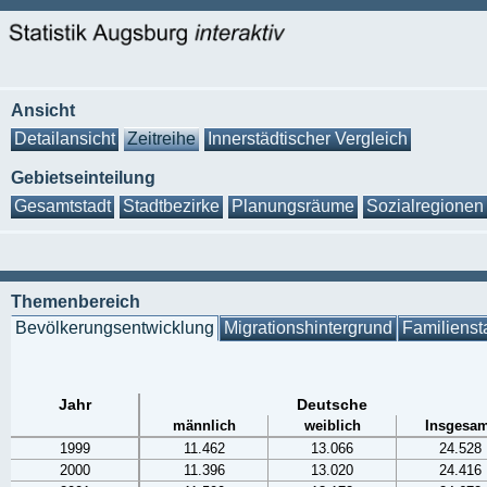
Ansicht
Detailansicht
Zeitreihe
Innerstädtischer Vergleich
Gebietseinteilung
Gesamtstadt
Stadtbezirke
Planungsräume
Sozialregionen
Themenbereich
Bevölkerungsentwicklung
Migrationshintergrund
Familienst
Jahr
Deutsche
männlich
weiblich
Insgesam
1999
11.462
13.066
24.528
2000
11.396
13.020
24.416