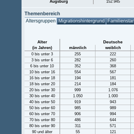
Augsburg
152.945
Themenbereich
Altersgruppen
Migrationshintergrund
Familiensta
Alter
Deutsche
(in Jahren)
männlich
weiblich
0 bis unter 3
255
222
3 bis unter 6
282
260
6 bis unter 10
352
368
10 bis unter 16
554
567
16 bis unter 18
194
181
18 bis unter 20
214
184
20 bis unter 30
999
1.076
30 bis unter 40
1.050
1.000
40 bis unter 50
919
943
50 bis unter 60
985
989
60 bis unter 70
906
994
70 bis unter 80
486
644
80 bis unter 90
311
571
90 und älter
55
121