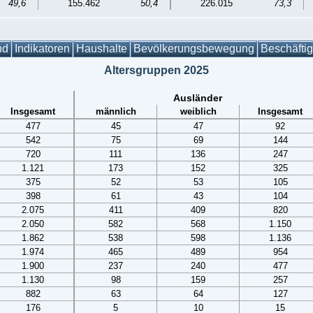
49,6
155.462
50,4
226.015
73,3
nd
Indikatoren
Haushalte
Bevölkerungsbewegung
Beschäfti
Altersgruppen 2025
Ausländer
Insgesamt
männlich
weiblich
Insgesamt
477
45
47
92
542
75
69
144
720
111
136
247
1.121
173
152
325
375
52
53
105
398
61
43
104
2.075
411
409
820
2.050
582
568
1.150
1.862
538
598
1.136
1.974
465
489
954
1.900
237
240
477
1.130
98
159
257
882
63
64
127
176
5
10
15