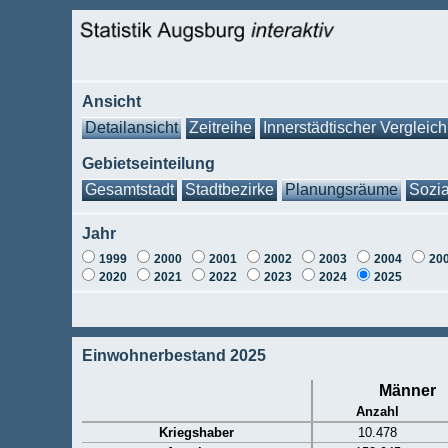
Ansicht
Detailansicht
Zeitreihe
Innerstädtischer Vergleich
Gebietseinteilung
Gesamtstadt
Stadtbezirke
Planungsräume
Sozia
Jahr
1999
2000
2001
2002
2003
2004
20
2020
2021
2022
2023
2024
2025
Einwohnerbestand 2025
Männer
Anzahl
Kriegshaber
10.478