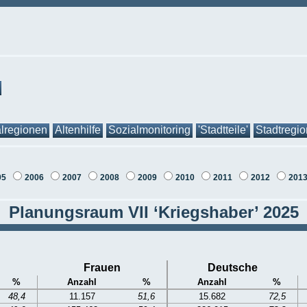
lregionen
Altenhilfe
Sozialmonitoring
'Stadtteile'
Stadtregi
05
2006
2007
2008
2009
2010
2011
2012
201
Planungsraum VII ‘Kriegshaber’ 2025
Frauen
Deutsche
%
Anzahl
%
Anzahl
%
48,4
11.157
51,6
15.682
72,5