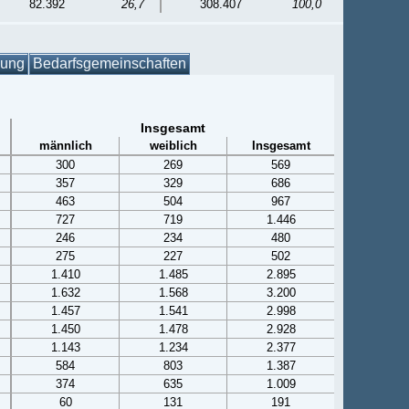
82.392
26,7
308.407
100,0
gung
Bedarfsgemeinschaften
Insgesamt
männlich
weiblich
Insgesamt
300
269
569
357
329
686
463
504
967
727
719
1.446
246
234
480
275
227
502
1.410
1.485
2.895
1.632
1.568
3.200
1.457
1.541
2.998
1.450
1.478
2.928
1.143
1.234
2.377
584
803
1.387
374
635
1.009
60
131
191