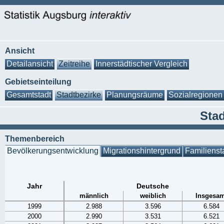
Ansicht
Detailansicht
Zeitreihe
Innerstädtischer Vergleich
Gebietseinteilung
Gesamtstadt
Stadtbezirke
Planungsräume
Sozialregionen
Stad
Themenbereich
Bevölkerungsentwicklung
Migrationshintergrund
Familienst
Jahr
Deutsche
männlich
weiblich
Insgesam
1999
2.988
3.596
6.584
2000
2.990
3.531
6.521