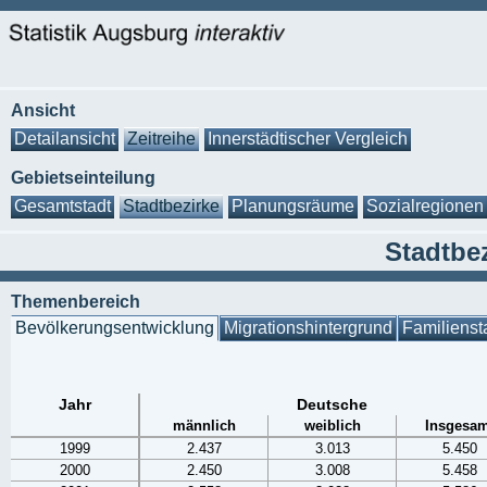
Ansicht
Detailansicht
Zeitreihe
Innerstädtischer Vergleich
Gebietseinteilung
Gesamtstadt
Stadtbezirke
Planungsräume
Sozialregionen
Stadtbez
Themenbereich
Bevölkerungsentwicklung
Migrationshintergrund
Familienst
Jahr
Deutsche
männlich
weiblich
Insgesam
1999
2.437
3.013
5.450
2000
2.450
3.008
5.458