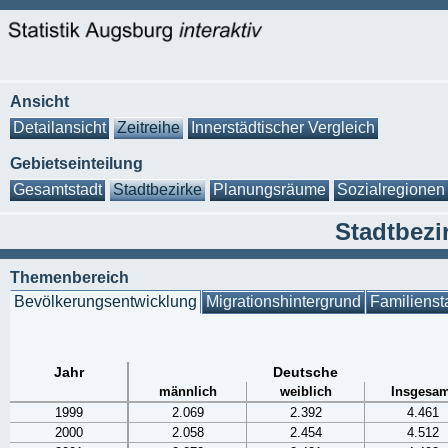
Ansicht
Detailansicht
Zeitreihe
Innerstädtischer Vergleich
Gebietseinteilung
Gesamtstadt
Stadtbezirke
Planungsräume
Sozialregionen
Stadtbezir
Themenbereich
Bevölkerungsentwicklung
Migrationshintergrund
Familienst
Jahr
Deutsche
männlich
weiblich
Insgesam
1999
2.069
2.392
4.461
2000
2.058
2.454
4.512