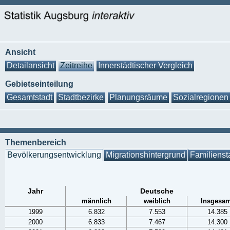
Ansicht
Detailansicht
Zeitreihe
Innerstädtischer Vergleich
Gebietseinteilung
Gesamtstadt
Stadtbezirke
Planungsräume
Sozialregionen
Themenbereich
Bevölkerungsentwicklung
Migrationshintergrund
Familienst
Jahr
Deutsche
männlich
weiblich
Insgesam
1999
6.832
7.553
14.385
2000
6.833
7.467
14.300