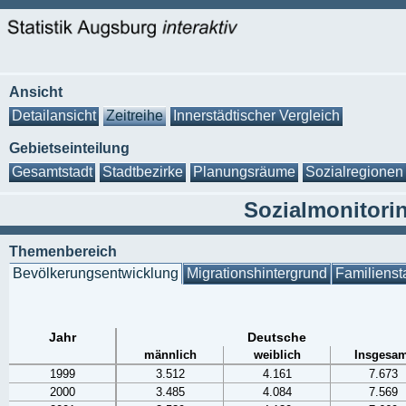
Ansicht
Detailansicht
Zeitreihe
Innerstädtischer Vergleich
Gebietseinteilung
Gesamtstadt
Stadtbezirke
Planungsräume
Sozialregionen
Sozialmonitorin
Themenbereich
Bevölkerungsentwicklung
Migrationshintergrund
Familienst
Jahr
Deutsche
männlich
weiblich
Insgesam
1999
3.512
4.161
7.673
2000
3.485
4.084
7.569