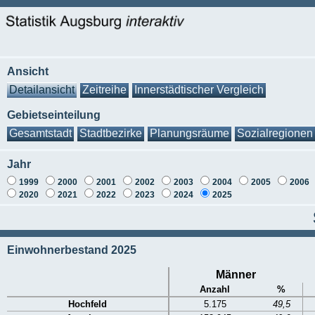
Ansicht
Detailansicht
Zeitreihe
Innerstädtischer Vergleich
Gebietseinteilung
Gesamtstadt
Stadtbezirke
Planungsräume
Sozialregionen
Jahr
1999
2000
2001
2002
2003
2004
2005
2006
2020
2021
2022
2023
2024
2025
Einwohnerbestand 2025
Männer
Anzahl
%
Hochfeld
5.175
49,5