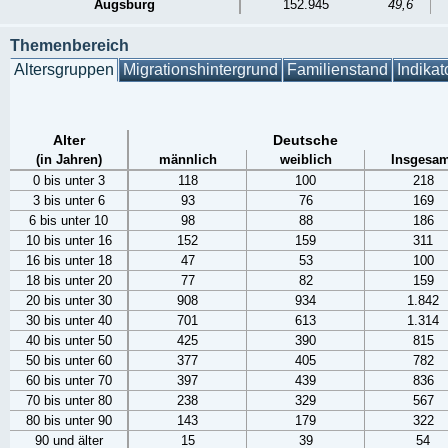
Augsburg
152.945
49,6
Themenbereich
Altersgruppen
Migrationshintergrund
Familienstand
Indikat
Alter
Deutsche
(in Jahren)
männlich
weiblich
Insgesam
0 bis unter 3
118
100
218
3 bis unter 6
93
76
169
6 bis unter 10
98
88
186
10 bis unter 16
152
159
311
16 bis unter 18
47
53
100
18 bis unter 20
77
82
159
20 bis unter 30
908
934
1.842
30 bis unter 40
701
613
1.314
40 bis unter 50
425
390
815
50 bis unter 60
377
405
782
60 bis unter 70
397
439
836
70 bis unter 80
238
329
567
80 bis unter 90
143
179
322
90 und älter
15
39
54