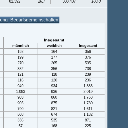
82.392
26,7
308.407
100,0
gung
Bedarfsgemeinschaften
Insgesamt
männlich
weiblich
Insgesamt
192
164
356
199
177
376
270
265
535
382
356
738
121
118
239
116
120
236
949
934
1.883
1.083
936
2.019
903
860
1.763
905
875
1.780
790
821
1.611
508
674
1.182
336
535
871
57
168
225