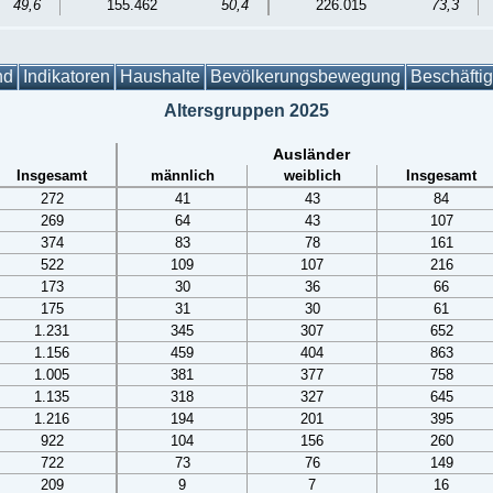
49,6
155.462
50,4
226.015
73,3
nd
Indikatoren
Haushalte
Bevölkerungsbewegung
Beschäfti
Altersgruppen 2025
Ausländer
Insgesamt
männlich
weiblich
Insgesamt
272
41
43
84
269
64
43
107
374
83
78
161
522
109
107
216
173
30
36
66
175
31
30
61
1.231
345
307
652
1.156
459
404
863
1.005
381
377
758
1.135
318
327
645
1.216
194
201
395
922
104
156
260
722
73
76
149
209
9
7
16