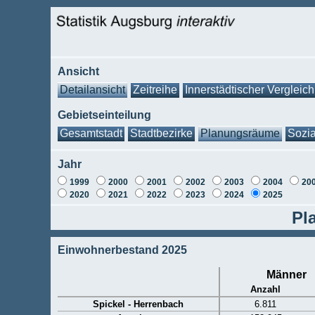
Ansicht
Detailansicht
Zeitreihe
Innerstädtischer Vergleich
Gebietseinteilung
Gesamtstadt
Stadtbezirke
Planungsräume
Sozia
Jahr
1999
2000
2001
2002
2003
2004
20
2020
2021
2022
2023
2024
2025
Pl
Einwohnerbestand 2025
Männer
Anzahl
Spickel - Herrenbach
6.811