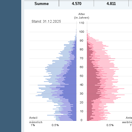
Summe
4.570
4.811