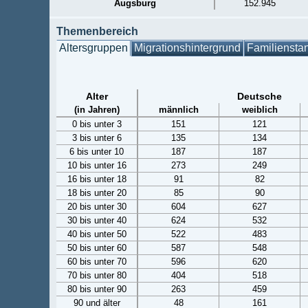
Augsburg
152.945
Themenbereich
Altersgruppen
Migrationshintergrund
Familiensta
Alter
Deutsche
(in Jahren)
männlich
weiblich
0 bis unter 3
151
121
3 bis unter 6
135
134
6 bis unter 10
187
187
10 bis unter 16
273
249
16 bis unter 18
91
82
18 bis unter 20
85
90
20 bis unter 30
604
627
30 bis unter 40
624
532
40 bis unter 50
522
483
50 bis unter 60
587
548
60 bis unter 70
596
620
70 bis unter 80
404
518
80 bis unter 90
263
459
90 und älter
48
161