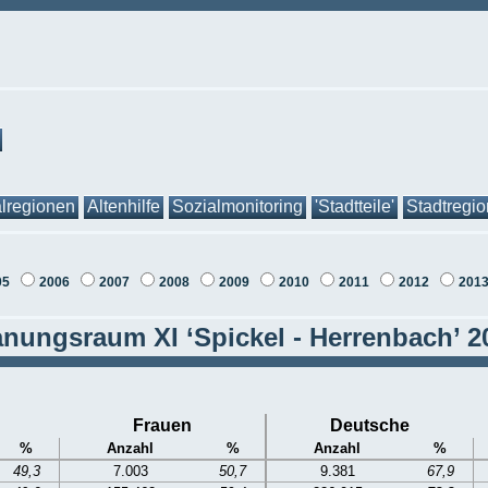
lregionen
Altenhilfe
Sozialmonitoring
'Stadtteile'
Stadtregi
05
2006
2007
2008
2009
2010
2011
2012
201
anungsraum XI ‘Spickel - Herrenbach’ 2
Frauen
Deutsche
%
Anzahl
%
Anzahl
%
49,3
7.003
50,7
9.381
67,9