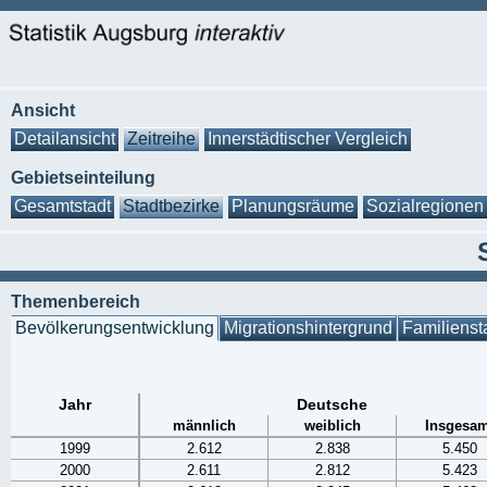
Ansicht
Detailansicht
Zeitreihe
Innerstädtischer Vergleich
Gebietseinteilung
Gesamtstadt
Stadtbezirke
Planungsräume
Sozialregionen
Themenbereich
Bevölkerungsentwicklung
Migrationshintergrund
Familienst
Jahr
Deutsche
männlich
weiblich
Insgesam
1999
2.612
2.838
5.450
2000
2.611
2.812
5.423