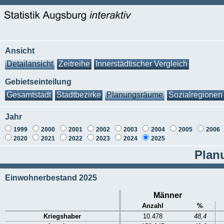
Ansicht
Detailansicht
Zeitreihe
Innerstädtischer Vergleich
Gebietseinteilung
Gesamtstadt
Stadtbezirke
Planungsräume
Sozialregionen
Jahr
1999
2000
2001
2002
2003
2004
2005
2006
2020
2021
2022
2023
2024
2025
Plan
Einwohnerbestand 2025
Männer
Anzahl
%
Kriegshaber
10.478
48,4