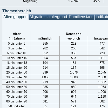
Augsburg
152.945
49,6
Themenbereich
Altersgruppen
Migrationshintergrund
Familienstand
Indikat
Alter
Deutsche
(in Jahren)
männlich
weiblich
Insgesam
0 bis unter 3
255
222
477
3 bis unter 6
282
260
542
6 bis unter 10
352
368
720
10 bis unter 16
554
567
1.121
16 bis unter 18
194
181
375
18 bis unter 20
214
184
398
20 bis unter 30
999
1.076
2.075
30 bis unter 40
1.050
1.000
2.050
40 bis unter 50
919
943
1.862
50 bis unter 60
985
989
1.974
60 bis unter 70
906
994
1.900
70 bis unter 80
486
644
1.130
80 bis unter 90
311
571
882
90 und älter
55
121
176