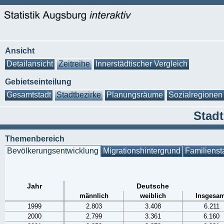
Ansicht
Detailansicht
Zeitreihe
Innerstädtischer Vergleich
Gebietseinteilung
Gesamtstadt
Stadtbezirke
Planungsräume
Sozialregionen
Stadt
Themenbereich
Bevölkerungsentwicklung
Migrationshintergrund
Familienst
Jahr
Deutsche
männlich
weiblich
Insgesam
1999
2.803
3.408
6.211
2000
2.799
3.361
6.160