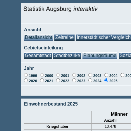
Ansicht
Detailansicht
Zeitreihe
Innerstädtischer Vergleich
Gebietseinteilung
Gesamtstadt
Stadtbezirke
Planungsräume
Sozia
Jahr
1999
2000
2001
2002
2003
2004
20
2020
2021
2022
2023
2024
2025
Einwohnerbestand 2025
Männer
Anzahl
Kriegshaber
10.478