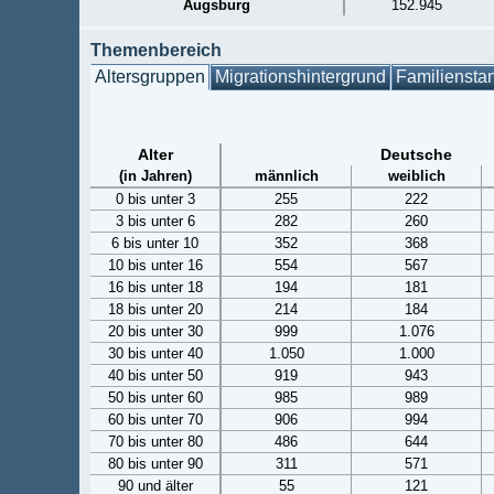
Augsburg
152.945
Themenbereich
Altersgruppen
Migrationshintergrund
Familiensta
Alter
Deutsche
(in Jahren)
männlich
weiblich
0 bis unter 3
255
222
3 bis unter 6
282
260
6 bis unter 10
352
368
10 bis unter 16
554
567
16 bis unter 18
194
181
18 bis unter 20
214
184
20 bis unter 30
999
1.076
30 bis unter 40
1.050
1.000
40 bis unter 50
919
943
50 bis unter 60
985
989
60 bis unter 70
906
994
70 bis unter 80
486
644
80 bis unter 90
311
571
90 und älter
55
121