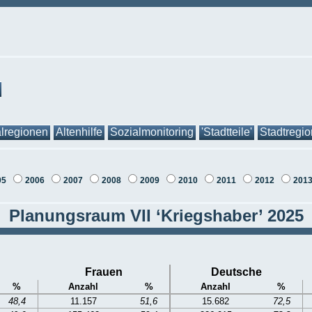
lregionen
Altenhilfe
Sozialmonitoring
'Stadtteile'
Stadtregi
05
2006
2007
2008
2009
2010
2011
2012
201
Planungsraum VII ‘Kriegshaber’ 2025
Frauen
Deutsche
%
Anzahl
%
Anzahl
%
48,4
11.157
51,6
15.682
72,5