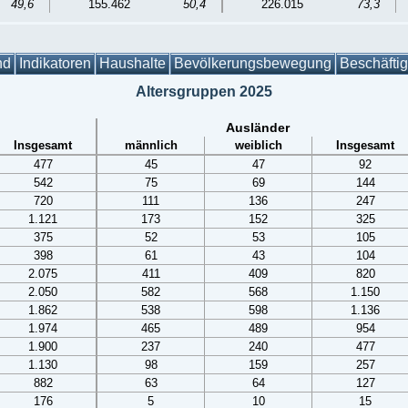
49,6
155.462
50,4
226.015
73,3
nd
Indikatoren
Haushalte
Bevölkerungsbewegung
Beschäfti
Altersgruppen 2025
Ausländer
Insgesamt
männlich
weiblich
Insgesamt
477
45
47
92
542
75
69
144
720
111
136
247
1.121
173
152
325
375
52
53
105
398
61
43
104
2.075
411
409
820
2.050
582
568
1.150
1.862
538
598
1.136
1.974
465
489
954
1.900
237
240
477
1.130
98
159
257
882
63
64
127
176
5
10
15