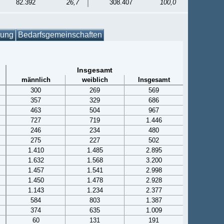
82.392
26,7
308.407
100,0
gung
Bedarfsgemeinschaften
Insgesamt
männlich
weiblich
Insgesamt
300
269
569
357
329
686
463
504
967
727
719
1.446
246
234
480
275
227
502
1.410
1.485
2.895
1.632
1.568
3.200
1.457
1.541
2.998
1.450
1.478
2.928
1.143
1.234
2.377
584
803
1.387
374
635
1.009
60
131
191