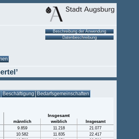
onen
ertel’
Beschäftigung
Bedarfsgemeinschaften
Insgesamt
männlich
weiblich
Insgesamt
9.859
11.218
21.077
10.582
11.835
22.417