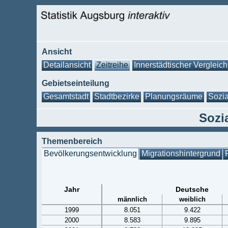
Ansicht
Detailansicht
Zeitreihe
Innerstädtischer Vergleich
Gebietseinteilung
Gesamtstadt
Stadtbezirke
Planungsräume
Sozia
Sozia
Themenbereich
Bevölkerungsentwicklung
Migrationshintergrund
Jahr
Deutsche
männlich
weiblich
1999
8.051
9.422
2000
8.583
9.895