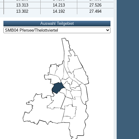
13.313
14.213
27.526
13.302
14.192
27.494