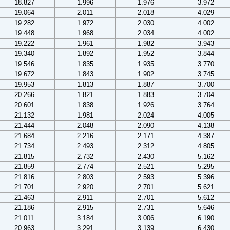
18.827
1.996
1.976
3.972
19.064
2.011
2.018
4.029
19.282
1.972
2.030
4.002
19.448
1.968
2.034
4.002
19.222
1.961
1.982
3.943
19.340
1.892
1.952
3.844
19.546
1.835
1.935
3.770
19.672
1.843
1.902
3.745
19.953
1.813
1.887
3.700
20.266
1.821
1.883
3.704
20.601
1.838
1.926
3.764
21.132
1.981
2.024
4.005
21.444
2.048
2.090
4.138
21.684
2.216
2.171
4.387
21.734
2.493
2.312
4.805
21.815
2.732
2.430
5.162
21.859
2.774
2.521
5.295
21.816
2.803
2.593
5.396
21.701
2.920
2.701
5.621
21.463
2.911
2.701
5.612
21.186
2.915
2.731
5.646
21.011
3.184
3.006
6.190
20.963
3.291
3.139
6.430