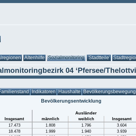
lregionen
Altenhilfe
Sozialmonitoring
'Stadtteile'
Stadtregi
lmonitoringbezirk 04 ‘Pfersee/Thelottvi
Familienstand
Indikatoren
Haushalte
Bevölkerungsbewegung
Bevölkerungsentwicklung
Ausländer
Insgesamt
männlich
weiblich
Insgesamt
17.473
1.808
1.796
3.604
18.478
1.999
1.940
3.939