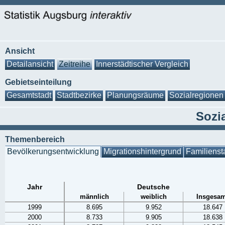
Ansicht
Detailansicht
Zeitreihe
Innerstädtischer Vergleich
Gebietseinteilung
Gesamtstadt
Stadtbezirke
Planungsräume
Sozialregionen
Sozia
Themenbereich
Bevölkerungsentwicklung
Migrationshintergrund
Familienst
Jahr
Deutsche
männlich
weiblich
Insgesam
1999
8.695
9.952
18.647
2000
8.733
9.905
18.638