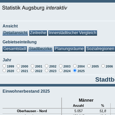
Ansicht
Detailansicht
Zeitreihe
Innerstädtischer Vergleich
Gebietseinteilung
Gesamtstadt
Stadtbezirke
Planungsräume
Sozialregionen
Jahr
1999
2000
2001
2002
2003
2004
2005
2006
2020
2021
2022
2023
2024
2025
Stadtb
Einwohnerbestand 2025
Männer
Anzahl
%
Oberhausen - Nord
5.057
51,8