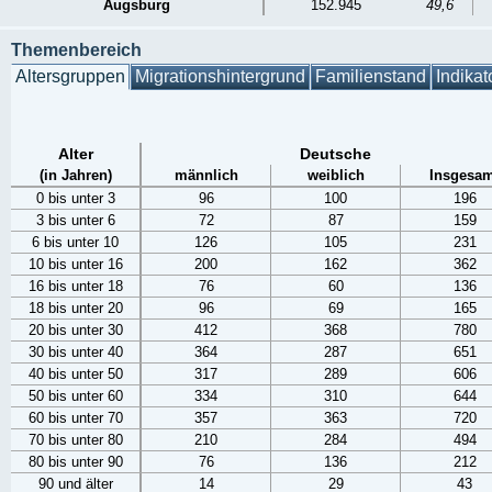
Augsburg
152.945
49,6
Themenbereich
Altersgruppen
Migrationshintergrund
Familienstand
Indikat
Alter
Deutsche
(in Jahren)
männlich
weiblich
Insgesam
0 bis unter 3
96
100
196
3 bis unter 6
72
87
159
6 bis unter 10
126
105
231
10 bis unter 16
200
162
362
16 bis unter 18
76
60
136
18 bis unter 20
96
69
165
20 bis unter 30
412
368
780
30 bis unter 40
364
287
651
40 bis unter 50
317
289
606
50 bis unter 60
334
310
644
60 bis unter 70
357
363
720
70 bis unter 80
210
284
494
80 bis unter 90
76
136
212
90 und älter
14
29
43