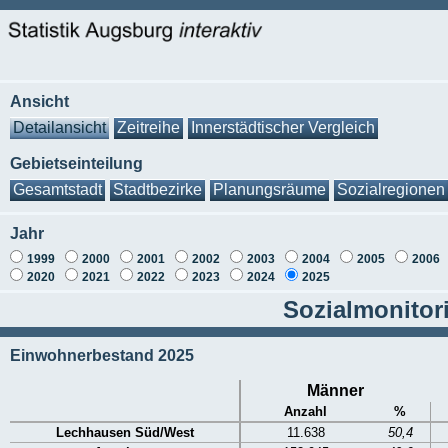
Ansicht
Detailansicht
Zeitreihe
Innerstädtischer Vergleich
Gebietseinteilung
Gesamtstadt
Stadtbezirke
Planungsräume
Sozialregionen
Jahr
1999
2000
2001
2002
2003
2004
2005
2006
2020
2021
2022
2023
2024
2025
Sozialmonitor
Einwohnerbestand 2025
Männer
Anzahl
%
Lechhausen Süd/West
11.638
50,4