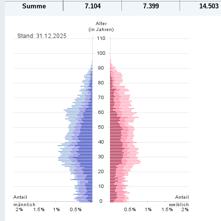
Summe
7.104
7.399
14.503