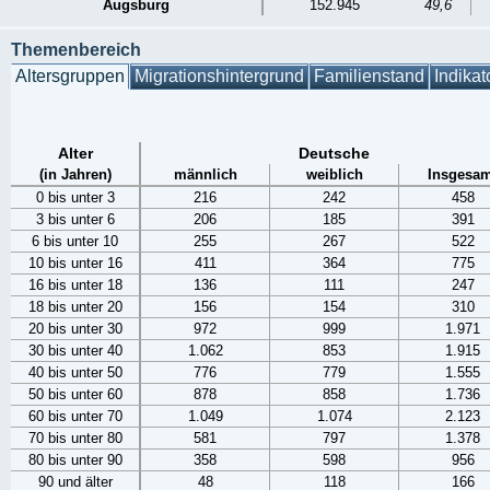
Augsburg
152.945
49,6
Themenbereich
Altersgruppen
Migrationshintergrund
Familienstand
Indikat
Alter
Deutsche
(in Jahren)
männlich
weiblich
Insgesam
0 bis unter 3
216
242
458
3 bis unter 6
206
185
391
6 bis unter 10
255
267
522
10 bis unter 16
411
364
775
16 bis unter 18
136
111
247
18 bis unter 20
156
154
310
20 bis unter 30
972
999
1.971
30 bis unter 40
1.062
853
1.915
40 bis unter 50
776
779
1.555
50 bis unter 60
878
858
1.736
60 bis unter 70
1.049
1.074
2.123
70 bis unter 80
581
797
1.378
80 bis unter 90
358
598
956
90 und älter
48
118
166