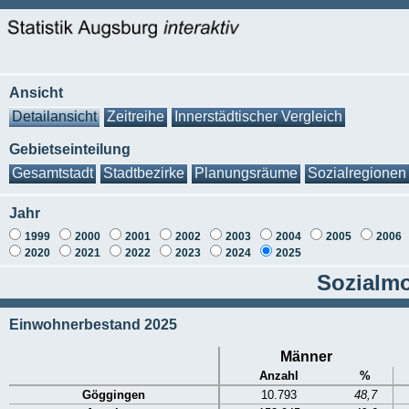
Ansicht
Detailansicht
Zeitreihe
Innerstädtischer Vergleich
Gebietseinteilung
Gesamtstadt
Stadtbezirke
Planungsräume
Sozialregionen
Jahr
1999
2000
2001
2002
2003
2004
2005
2006
2020
2021
2022
2023
2024
2025
Sozialmo
Einwohnerbestand 2025
Männer
Anzahl
%
Göggingen
10.793
48,7