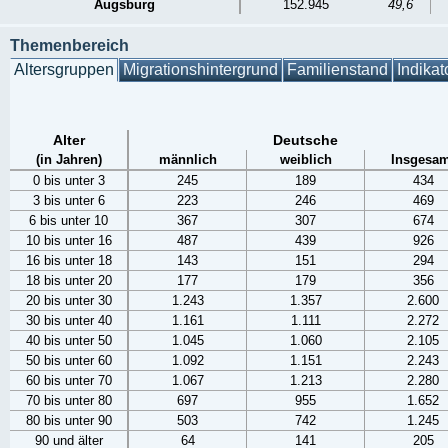
Augsburg
152.945
49,6
Themenbereich
Altersgruppen
Migrationshintergrund
Familienstand
Indikat
Alter
Deutsche
(in Jahren)
männlich
weiblich
Insgesam
0 bis unter 3
245
189
434
3 bis unter 6
223
246
469
6 bis unter 10
367
307
674
10 bis unter 16
487
439
926
16 bis unter 18
143
151
294
18 bis unter 20
177
179
356
20 bis unter 30
1.243
1.357
2.600
30 bis unter 40
1.161
1.111
2.272
40 bis unter 50
1.045
1.060
2.105
50 bis unter 60
1.092
1.151
2.243
60 bis unter 70
1.067
1.213
2.280
70 bis unter 80
697
955
1.652
80 bis unter 90
503
742
1.245
90 und älter
64
141
205