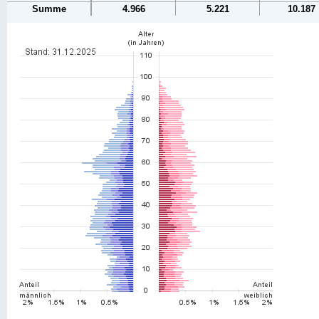
Summe
4.966
5.221
10.187