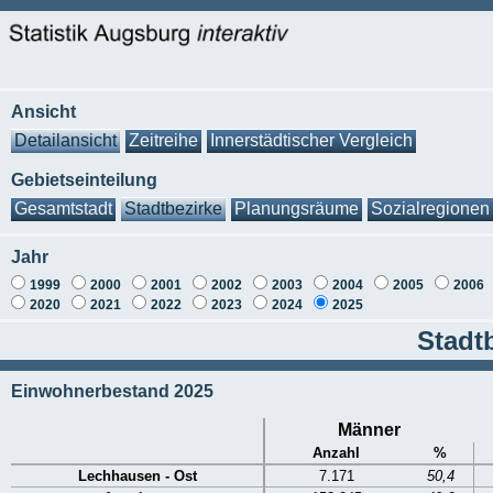
Ansicht
Detailansicht
Zeitreihe
Innerstädtischer Vergleich
Gebietseinteilung
Gesamtstadt
Stadtbezirke
Planungsräume
Sozialregionen
Jahr
1999
2000
2001
2002
2003
2004
2005
2006
2020
2021
2022
2023
2024
2025
Stadt
Einwohnerbestand 2025
Männer
Anzahl
%
Lechhausen - Ost
7.171
50,4