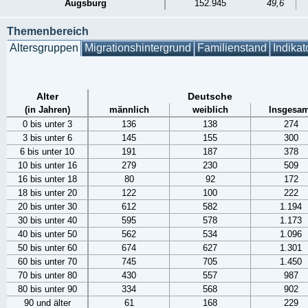
Augsburg
152.945
49,6
Themenbereich
Altersgruppen
Migrationshintergrund
Familienstand
Indikat
Alter
Deutsche
(in Jahren)
männlich
weiblich
Insgesam
0 bis unter 3
136
138
274
3 bis unter 6
145
155
300
6 bis unter 10
191
187
378
10 bis unter 16
279
230
509
16 bis unter 18
80
92
172
18 bis unter 20
122
100
222
20 bis unter 30
612
582
1.194
30 bis unter 40
595
578
1.173
40 bis unter 50
562
534
1.096
50 bis unter 60
674
627
1.301
60 bis unter 70
745
705
1.450
70 bis unter 80
430
557
987
80 bis unter 90
334
568
902
90 und älter
61
168
229