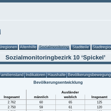
lregionen
Altenhilfe
Sozialmonitoring
'Stadtteile'
Stadtregi
Sozialmonitoringbezirk 10 ‘Spickel’
Familienstand
Indikatoren
Haushalte
Bevölkerungsbewegung
Bevölkerungsentwicklung
Ausländer
Insgesamt
männlich
weiblich
Insgesamt
2.762
60
65
125
2.750
59
61
120