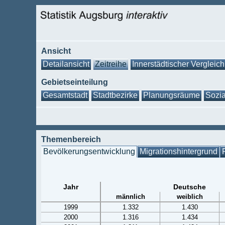
Ansicht
Detailansicht
Zeitreihe
Innerstädtischer Vergleich
Gebietseinteilung
Gesamtstadt
Stadtbezirke
Planungsräume
Sozia
Themenbereich
Bevölkerungsentwicklung
Migrationshintergrund
Jahr
Deutsche
männlich
weiblich
1999
1.332
1.430
2000
1.316
1.434