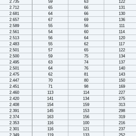
2.735
59
63
122
2.712
65
66
131
2.681
64
66
130
2.657
67
69
136
2.589
55
56
111
2.561
54
60
114
2.513
56
64
120
2.483
55
62
117
2.501
57
65
122
2.500
59
75
134
2.495
63
74
137
2.501
64
76
140
2.475
62
81
143
2.447
70
80
150
2.451
71
98
169
2.460
113
114
227
2.420
141
134
275
2.408
154
159
313
2.391
145
153
298
2.374
163
156
319
2.353
116
100
216
2.301
116
121
237
2.349
119
133
252