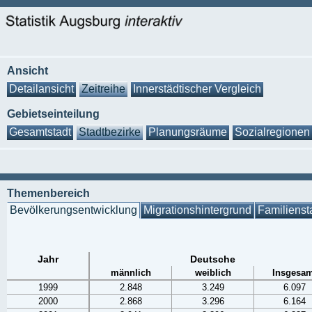
Ansicht
Detailansicht
Zeitreihe
Innerstädtischer Vergleich
Gebietseinteilung
Gesamtstadt
Stadtbezirke
Planungsräume
Sozialregionen
Themenbereich
Bevölkerungsentwicklung
Migrationshintergrund
Familienst
Jahr
Deutsche
männlich
weiblich
Insgesam
1999
2.848
3.249
6.097
2000
2.868
3.296
6.164